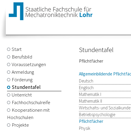
Stundentafel
Start
Berufsbild
Pflichtfächer
Voraussetzungen
Anmeldung
Allgemeinbildende Pflichtfä
Förderung
Deutsch
Stundentafel
Englisch
Unterricht
Mathematik I
Mathematik II
Fachhochschulreife
Wirtschafts- und Sozialkunde
Kooperationen mit
Betriebspsychologie
Hochschulen
Pflichtfächer
Projekte
Physik