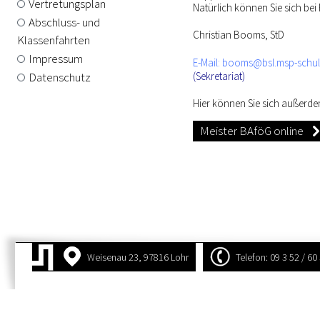
Vertretungsplan
Natürlich können Sie sich be
Abschluss- und
Christian Booms, StD
Klassenfahrten
Impressum
E-Mail: booms@bsl.msp-sc
(Sekretariat)
Datenschutz
Hier können Sie sich außerde
Meister BAföG online
Weisenau 23, 97816 Lohr
Telefon: 09 3 52 / 60