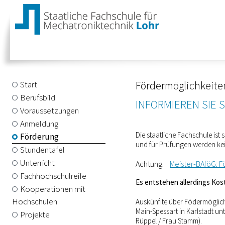
Fördermöglichkeite
Start
Berufsbild
INFORMIEREN SIE 
Voraussetzungen
Anmeldung
Die staatliche Fachschule ist 
Förderung
und für Prüfungen werden ke
Stundentafel
Unterricht
Achtung:
Meister-BAföG: F
Fachhochschulreife
Es entstehen allerdings Kos
Kooperationen mit
Hochschulen
Auskünfite über Födermöglich
Main-Spessart in Karlstadt un
Projekte
Rüppel / Frau Stamm).